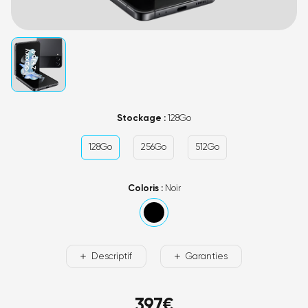
Stockage :
128Go
128Go
256Go
512Go
Coloris :
Noir
Descriptif
Garanties
397
€