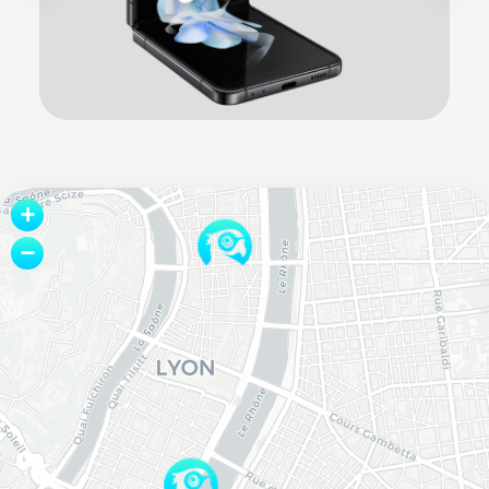
Leaflet
+
−