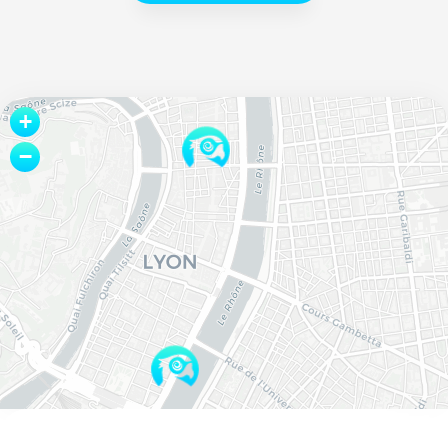
Leaflet
+
−