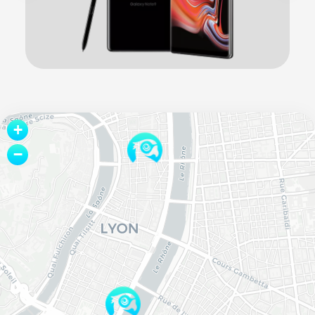
Leaflet
+
−