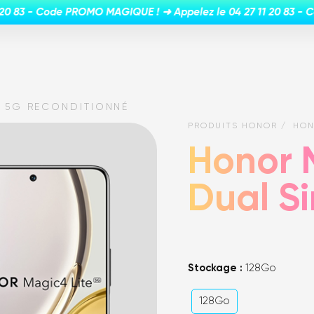
M 5G RECONDITIONNÉ
PRODUITS HONOR
HON
Honor 
Dual S
Stockage :
128Go
128Go