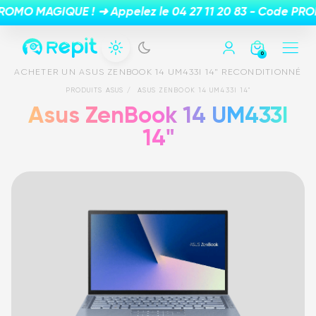
0
ACHETER UN ASUS ZENBOOK 14 UM433I 14" RECONDITIONNÉ
PRODUITS ASUS
ASUS ZENBOOK 14 UM433I 14"
Asus ZenBook 14 UM433I
14"