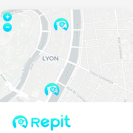
Leaflet
+
−