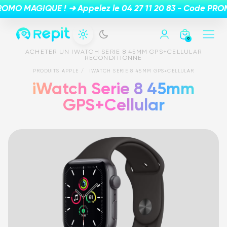
0
ACHETER UN IWATCH SERIE 8 45MM GPS+CELLULAR
RECONDITIONNÉ
PRODUITS APPLE
IWATCH SERIE 8 45MM GPS+CELLULAR
iWatch Serie 8 45mm
GPS+Cellular