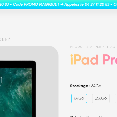
IONNÉ
PRODUITS APPLE
IPAD 
iPad Pr
Stockage :
64Go
64Go
256Go