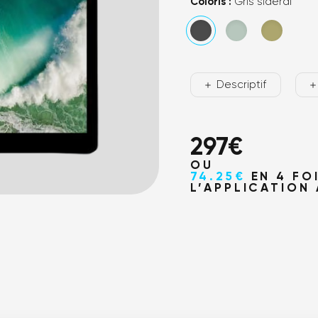
Où no
Coloris :
Gris sidéral
Descriptif
297
€
OU
74.25€
EN 4 FO
L’APPLICATION