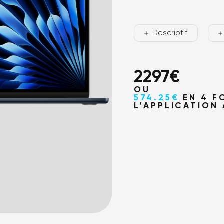
Où no
Descriptif
2297
€
OU
574.25€
EN 4 F
L’APPLICATION