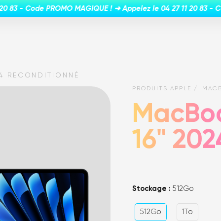
4 RECONDITIONNÉ
PRODUITS APPLE
MACB
MacBoo
16" 202
Stockage :
512Go
512Go
1To