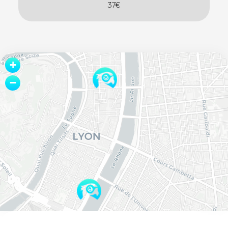
37€
Leaflet
+
−