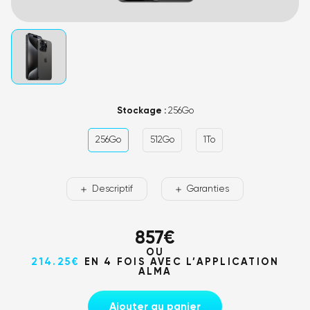
Stockage :
256Go
256Go
512Go
1To
Descriptif
Garanties
857
€
OU
214.25€
EN 4 FOIS AVEC L’APPLICATION
ALMA
Ajouter au panier