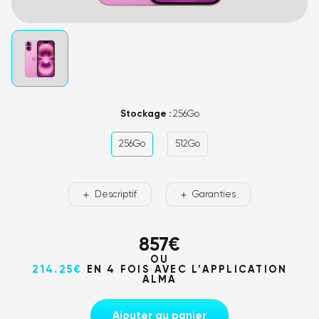
Stockage :
256Go
256Go
512Go
Descriptif
Garanties
857
€
OU
214.25€
EN 4 FOIS AVEC L’APPLICATION
ALMA
Ajouter au panier