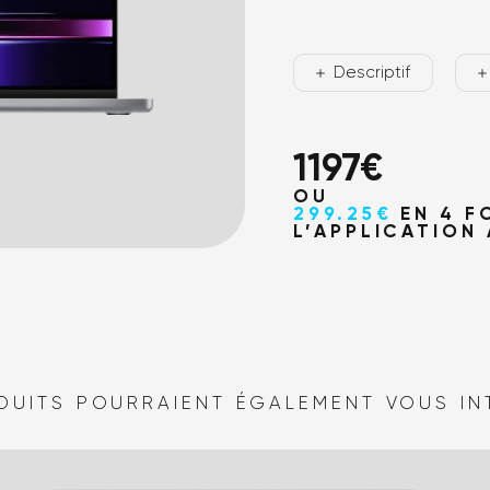
Où no
Descriptif
1197
€
OU
299.25€
EN 4 F
L’APPLICATION
DUITS POURRAIENT ÉGALEMENT VOUS IN