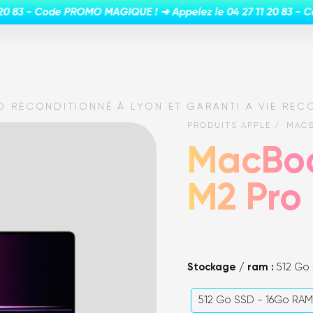
O RECONDITIONNÉ À LYON ET GARANTI A VIE REC
PRODUITS APPLE
MACB
MacBoo
M2 Pro
Stockage / ram :
512 Go
512 Go SSD - 16Go RA