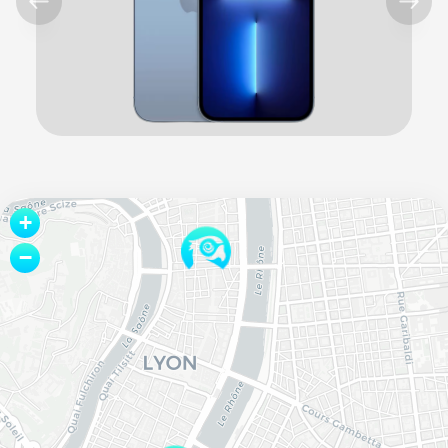
Leaflet
+
−