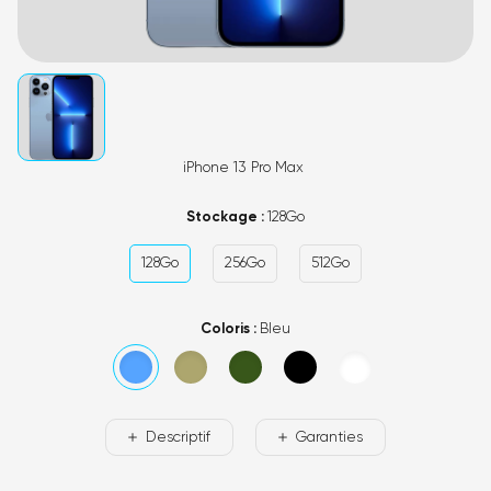
iPhone 13 Pro Max
Stockage :
128Go
128Go
256Go
512Go
Coloris :
Bleu
Descriptif
Garanties